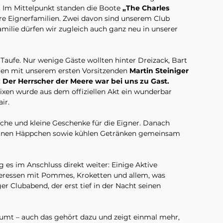
 Im Mittelpunkt standen die Boote 
„The Charles 
hre Eignerfamilien. Zwei davon sind unserem Club 
amilie dürfen wir zugleich auch ganz neu in unserer 
 Taufe. Nur wenige Gäste wollten hinter Dreizack, Bart 
ten mit unserem ersten Vorsitzenden 
Martin Steiniger
 
Der Herrscher der Meere war bei uns zu Gast.
Nixen wurde aus dem offiziellen Akt ein wunderbar 
ir.
he und kleine Geschenke für die Eigner. Danach 
kleinen Häppchen sowie kühlen Getränken gemeinsam 
 es im Anschluss direkt weiter: Einige Aktive 
eressen mit Pommes, Kroketten und allem, was 
r Clubabend, der erst tief in der Nacht seinen 
t – auch das gehört dazu und zeigt einmal mehr, 