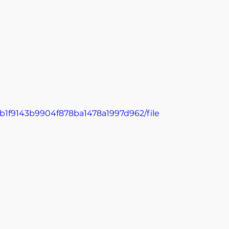
ab1f9143b9904f878ba1478a1997d962/file