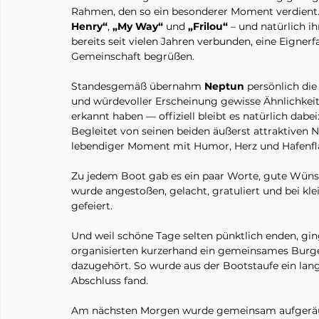
Rahmen, den so ein besonderer Moment verdient.
Henry“
, 
„My Way“
 und 
„Frilou“
 – und natürlich i
bereits seit vielen Jahren verbunden, eine Eignerf
Gemeinschaft begrüßen.
Standesgemäß übernahm 
Neptun
 persönlich die
und würdevoller Erscheinung gewisse Ähnlichkei
erkannt haben — offiziell bleibt es natürlich dabei:
Begleitet von seinen beiden äußerst attraktiven 
lebendiger Moment mit Humor, Herz und Hafenfla
Zu jedem Boot gab es ein paar Worte, gute Wünsc
wurde angestoßen, gelacht, gratuliert und bei 
gefeiert.
Und weil schöne Tage selten pünktlich enden, ging
organisierten kurzerhand ein gemeinsames Burg
dazugehört. So wurde aus der Bootstaufe ein lange
Abschluss fand.
Am nächsten Morgen wurde gemeinsam aufgeräum