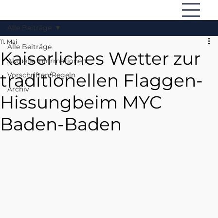
Alle Beiträge
11. Mai
Alle Beiträge
Kaiserliches Wetter zur
Aktuelle Informationen
traditionellen Flaggen-
Vorschriften/Regeln
Archiv
Hissungbeim MYC
Baden-Baden