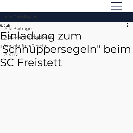
Alle Beiträge
6. Juli
Alle Beiträge
Einladung zum
Aktuelle Informationen
'Schnuppersegeln" beim
Vorschriften/Regeln
Archiv
SC Freistett